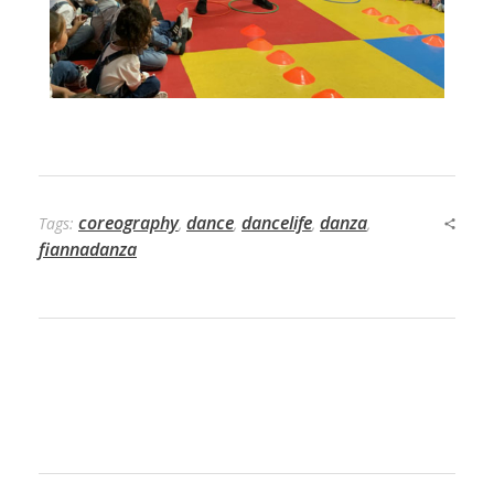
coreography
dance
dancelife
danza
Tags:
,
,
,
,
fiannadanza